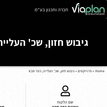
חברה ותכנון בע"מ
גיבוש חזון, שכ' העליי
Home
»
פרוייקטים
»
גיבוש חזון, שכ' העלייה, כפר סבא
שם הלקוח