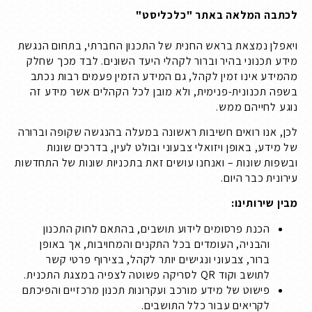
לכתבה המלאה באתר "כלכליסט"
ויאפלן נמצאת בראש החנית של התכנון החברתי, בתחום הנגשת
מידע תכנוני בהיר וברור לקהלי היעד השונים. לבד מכך שחלק
מהמידע אינו זמין לקהל, גם המידע הזמין פעמים רבות נכתב
בשפה תכנונית-פנימית, ולא מובן לכל הקהלים אשר מידע זה
נוגע לחייהם ממש.
לכן, אנו רואים חשיבות ראשונה במעלה בהנגשה שקופה וברורה
של מידע, באופן ויזואלי צבעוני ובולט לעין, בדרכים שונות
ובשפות שונות – ואנחנו עושים זאת בתכניות שונות של התחדשות
עירונית כבר היום.
מבין שירותינו:
הכנת פרסומים לידוע תושבים, בהתאם לחוק התכנון
והבניה, העומדים בכל התקנים והמחויבות, אך באופן
ברור, צבעוני ונגישים יותר לקהל, בצירוף פרטי קשר
לתושב וקוד QR לסריקה פשוטה לצפיה במצגת התכנית.
פישוט של מידע מורכב ועקרונות תכנון מרכזיים והפיכתם
לקריאים עבור כלל התושבים.