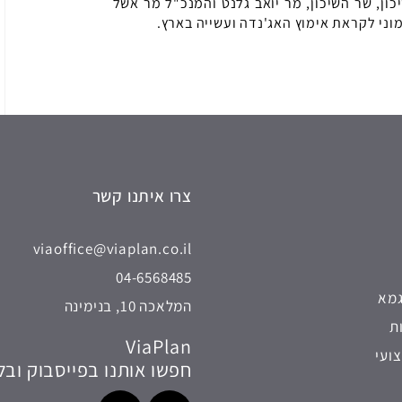
כון, שר השיכון, מר יואב גלנט והמנכ"ל מר אשל
וני לקראת אימוץ האג'נדה ועשייה בארץ.
צרו איתנו קשר
viaoffice@viaplan.co.il
04-6568485
גמא
המלאכה 10, בנימינה
ת
ViaPlan
ועי
חפשו אותנו בפייסבוק ובל