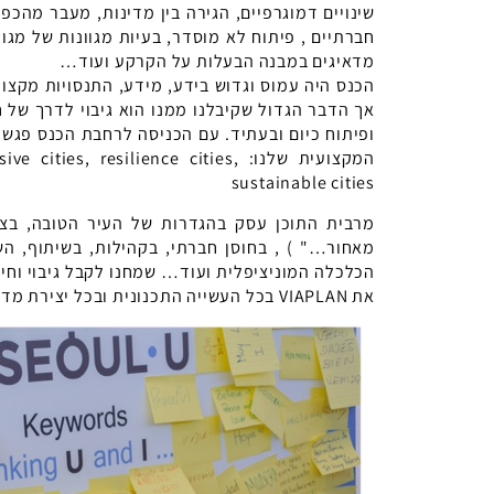
שינויים דמוגרפיים, הגירה בין מדינות, מעבר מהכפ
חברתיים , פיתוח לא מוסדר, בעיות מגוונות של מגורי
מדאיגים במבנה הבעלות על הקרקע ועוד…
הכנס היה עמוס וגדוש בידע, מידע, התנסויות מקצו
אך הדבר הגדול שקיבלנו ממנו הוא גיבוי לדרך של ח
ופיתוח כיום ובעתיד. עם הכניסה לרחבת הכנס פגשו 
המקצועית שלנו: es, resilience cities
sustainable cities
מרבית התוכן עסק בהגדרות של העיר הטובה, בצמ
מאחור…" ) , בחוסן חברתי, בקהילות, בשיתוף, הש
הכלכלה המוניציפלית ועוד… שמחנו לקבל גיבוי וחי
את VIAPLAN בכל העשייה התכנונית ובכל יצירת מדיניות באשר היא. יצאנו מעודדים ובטוחים בדרך.