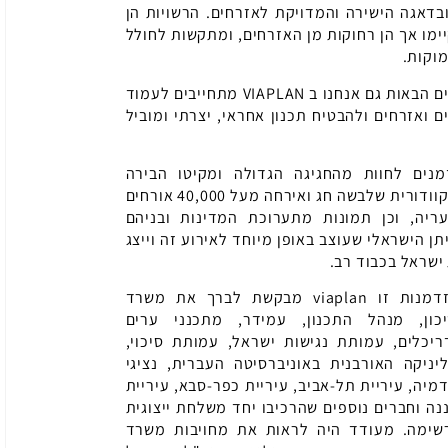
ובדאגה הישירה והמדויקת לאזרחים. הרשויות הן
ו אך הן רחוקות מן האזרחים, ומתקשות לחולל
מוקות.
בהמשך לקיטו שהגדירה אג'נדה עירונית ברורה לשנים הבאות גם אנחנו ב VIAPLAN מתחייבים לעמוד
 ואזרחים ולהבטיח תכנון אחראי, יצרתי ומוביל
מנים לחוות מהחגיגה הגדולה
ומקיטו הבירה
האקוודורית שלבשה חג ואירחה מעל 40,000 אורחים
ריה, וכן תמונות
מתערוכת המדינות ובניהם
תן הישראלי
שעוצב באופן מיוחד לאירוע זה וייצג
ישראל בכבוד רב.
ת זו viaplan מבקשת לברך את
משרד
כון
,
מנהל התכנון
,
עמידר
, מתכנני ערים
ריכלים,
עמותת נגישות ישראל
,
עמותת סיכוי
,
יניקה האורבנית באוניברסיטה העברית
, נציגי
מיה,
עיריית תל-אביב
,
עיריית כפר-סבא
,
עיריית
נה
וחברים נוספים שהרכיבו יחד משלחת ייצוגית
שימה. מעודד היה לראות את מחויבות משרד