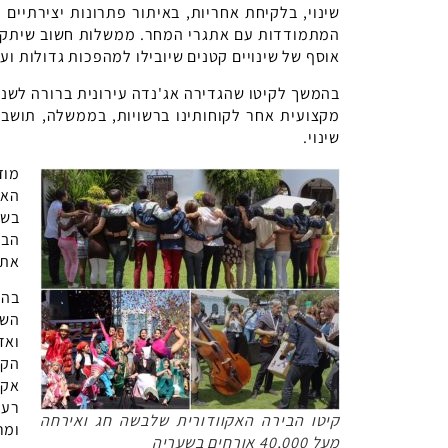
שינוי, בלקיחת אחריות, באיתור פתרונות יצירתיים 
המתמודדות עם אתגרי המחר. ממשלות חשוב שיתקיימ
אוסף של שינויים קטנים שיובילו למהפכות גדולות וע
מקצועית אחר לקוחותינו ברשויות, בממשלה, תושבים
שינוי.
מוז
בשע
הבי
את 
בהזדמנו
השי
ואד
הקל
אקד
רענ
קיטו הבירה האקוודורית שלבשה חג ואירחה
ומר
מעל 40,000 אורחים בשעריה